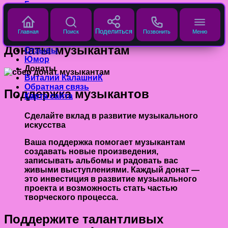
Главная страница
Перейти к содержанию
Блог про гитару
Search for:
Галерея
Главная страница
Видео
Поделиться
Главная
Поиск
Позвонить
Меню
Уроки
Донаты музыкантам
Отзывы
Юмор
Донаты
Виталий КалашниК
Обратная связь
Поддержка музыкантов
Карта сайта
Сделайте вклад в развитие музыкального
искусства
Ваша поддержка
помогает музыкантам
создавать новые произведения,
записывать альбомы и радовать вас
живыми выступлениями. Каждый донат —
это инвестиция в развитие музыкального
проекта и возможность стать частью
творческого процесса.
Поддержите талантливых