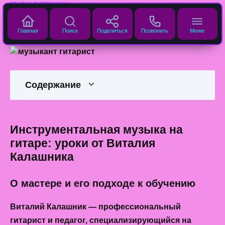
Перейти
ГЛАВНАЯ СТРАНИЦА
к
Гитарист инструменталист
содержанию
Главная
Поиск
Поделиться
Позвонить
Меню
ГИТАРИСТ ВИТАЛИЙ КАЛАШНИК
Содержание
Инструментальная музыка на
гитаре: уроки от Виталия
Калашника
О мастере и его подходе к обучению
Виталий Калашник
— профессиональный
гитарист и педагог, специализирующийся на